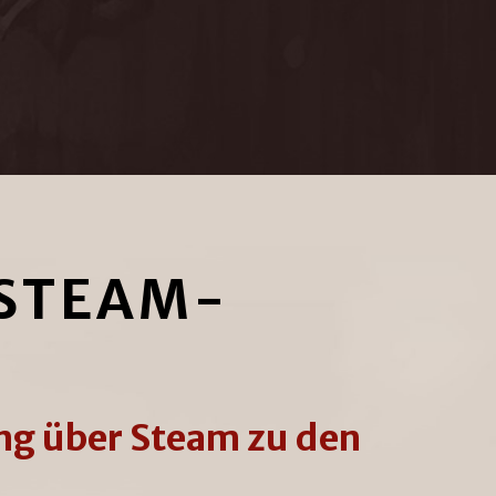
 STEAM-
ng über Steam zu den