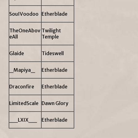
SouIVoodoo
Etherblade
TheOneAbov
Twilight
eAll
Temple
Glaide
Tideswell
_Mapiya_
Etherblade
Draconfire
Etherblade
LimitedScale
Dawn Glory
__LXIX__
Etherblade