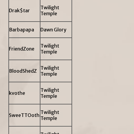
Twilight
Drak$tar
Temple
Barbapapa
Dawn Glory
Twilight
FriendZone
Temple
Twilight
BloodShedZ
Temple
Twilight
kvothe
Temple
Twilight
SweeTTOoth
Temple