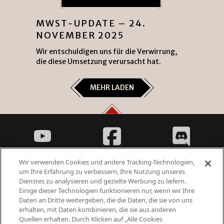
MWST-UPDATE – 24.
NOVEMBER 2025
Wir entschuldigen uns für die Verwirrung,
die diese Umsetzung verursacht hat.
MEHR LADEN
Wir verwenden Cookies und andere Tracking-Technologien,
um Ihre Erfahrung zu verbessern, Ihre Nutzung unseres
Dienstes zu analysieren und gezielte Werbung zu liefern.
Einige dieser Technologien funktionieren nur, wenn wir Ihre
Fantasy Violence
Daten an Dritte weitergeben, die die Daten, die sie von uns
Suggestive Themes
erhalten, mit Daten kombinieren, die sie aus anderen
Quellen erhalten. Durch Klicken auf „Alle Cookies