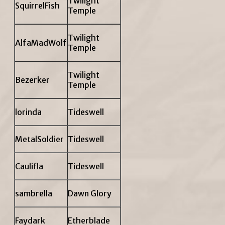
Twilight
SquirrelFish
Temple
Twilight
AlfaMadWolf
Temple
Twilight
Bezerker
Temple
lorinda
Tideswell
MetalSoldier
Tideswell
Caulifla
Tideswell
sambrella
Dawn Glory
Faydark
Etherblade