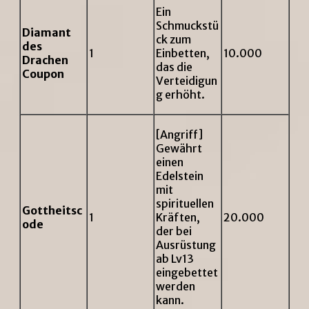
Ein
Schmuckstü
Diamant
ck zum
des
1
Einbetten,
10.000
Drachen
das die
Coupon
Verteidigun
g erhöht.
[Angriff]
Gewährt
einen
Edelstein
mit
spirituellen
Gottheitsc
1
Kräften,
20.000
ode
der bei
Ausrüstung
ab Lv13
eingebettet
werden
kann.