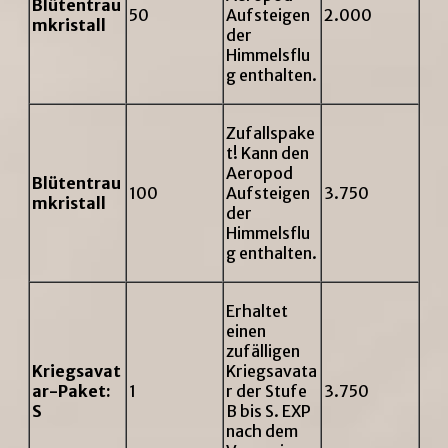
Blütentrau
50
Aufsteigen
2.000
mkristall
der
Himmelsflu
g enthalten.
Zufallspake
t! Kann den
Aeropod
Blütentrau
100
Aufsteigen
3.750
mkristall
der
Himmelsflu
g enthalten.
Erhaltet
einen
zufälligen
Kriegsavat
Kriegsavata
ar-Paket:
1
r der Stufe
3.750
S
B bis S. EXP
nach dem