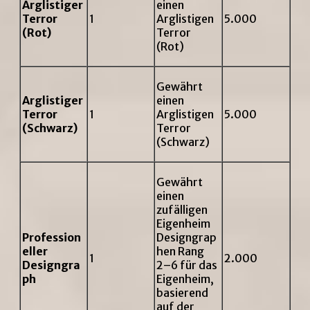
Arglistiger
einen
Terror
1
Arglistigen
5.000
(Rot)
Terror
(Rot)
Gewährt
Arglistiger
einen
Terror
1
Arglistigen
5.000
(Schwarz)
Terror
(Schwarz)
Gewährt
einen
zufälligen
Eigenheim
Profession
Designgrap
eller
hen Rang
1
2.000
Designgra
2–6 für das
ph
Eigenheim,
basierend
auf der