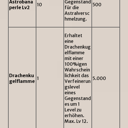
Astrobana
Gegenstand
10
500
perle Lv2
für die
Astralversc
hmelzung.
Erhaltet
eine
Drachenkug
elflamme
mit einer
100%igen
Wahrschein
Drachenku
lichkeit das
1
5.000
gelflamme
Verfeinerun
gslevel
eines
Gegenstand
es um 1
Level zu
erhöhen.
Max. Lv 12.