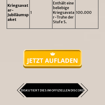
Enthält eine
Kriegsavat
beliebige
ar-
1
Kriegsavata
100.000
Jubiläumsp
r-Truhe der
aket
Stufe S.
DISKUTIERT DIES IM OFFIZIELLEN DISCORD