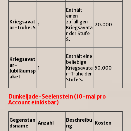
Enthält
einen
Kriegsavat
zufälligen
1
20.000
ar-Truhe: S
Kriegsavata
r der Stufe
S.
Enthält eine
Kriegsavat
beliebige
ar-
1
Kriegsavata
50.000
Jubiläumsp
r-Truhe der
aket
Stufe S.
Dunkeljade-Seelenstein (10-mal pro
Account einlösbar)
Gegenstan
Beschreibu
Anzahl
Kosten
dsname
ng