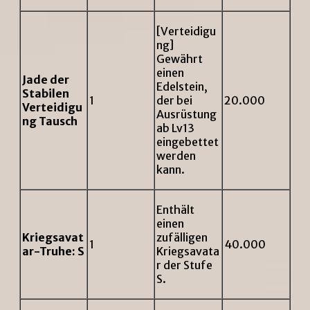
[Verteidigu
ng]
Gewährt
einen
Jade der
Edelstein,
Stabilen
1
der bei
20.000
Verteidigu
Ausrüstung
ng Tausch
ab Lv13
eingebettet
werden
kann.
Enthält
einen
Kriegsavat
zufälligen
1
40.000
ar-Truhe: S
Kriegsavata
r der Stufe
S.