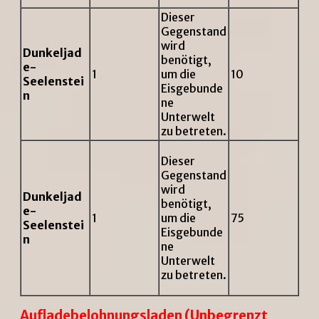
Dieser
Gegenstand
wird
Dunkeljad
benötigt,
e-
1
um die
10
Seelenstei
Eisgebunde
n
ne
Unterwelt
zu betreten.
Dieser
Gegenstand
wird
Dunkeljad
benötigt,
e-
1
um die
75
Seelenstei
Eisgebunde
n
ne
Unterwelt
zu betreten.
Aufladebelohnungsladen
(Unbegrenzt