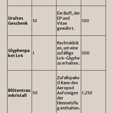
Ein Buff, der
Uraltes
EP und
10
100
Geschenk
Vitae
gewährt.
Rechtsklick
en, um eine
Glyphenpa
1
zufällige
500
ket Lv4
Lv4-Glyphe
zu erhalten.
Zufallspake
t! Kann den
Aeropod
Blütentrau
50
Aufsteigen
1.250
mkristall
der
Himmelsflu
g enthalten.