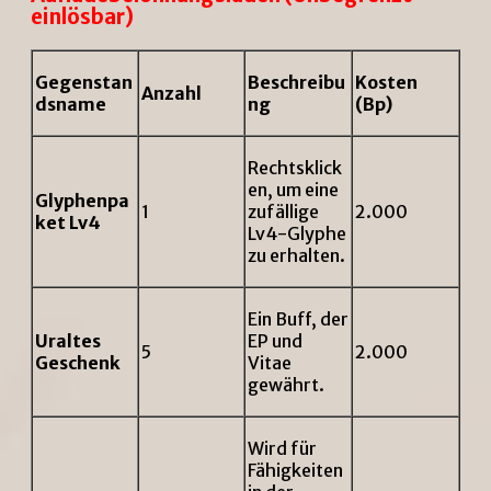
einlösbar)
Gegenstan
Beschreibu
Kosten
Anzahl
dsname
ng
(Bp)
Rechtsklick
en, um eine
Glyphenpa
1
zufällige
2.000
ket Lv4
Lv4-Glyphe
zu erhalten.
Ein Buff, der
Uraltes
EP und
5
2.000
Geschenk
Vitae
gewährt.
Wird für
Fähigkeiten