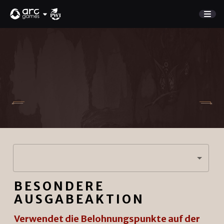
SPIEL
Marktplatz
NEUES UPDATE
Aufladebelohnungen
NEUIGKEITEN
KUNDENDIENST
DISCORD
Anmelden
BESONDERE
English
JETZT SPIELEN
AUSGABEAKTION
Deutsch
Français
Verwendet die Belohnungspunkte auf der