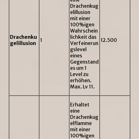
Drachenkug
elillusion
mit einer
100%igen
Wahrschein
Drachenku
lichkeit das
1
12.500
gelillusion
Verfeinerun
gslevel
eines
Gegenstand
es um 1
Level zu
erhöhen.
Max. Lv 11.
Erhaltet
eine
Drachenkug
elflamme
mit einer
100%igen