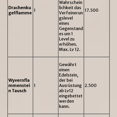
Wahrschein
Drachenku
lichkeit das
1
17.500
gelflamme
Verfeinerun
gslevel
eines
Gegenstand
es um 1
Level zu
erhöhen.
Max. Lv 12.
Gewährt
einen
Edelstein,
Wyvernfla
der bei
mmenstei
1
Ausrüstung
2.500
n Tausch
ab Lv12
eingebettet
werden
kann.