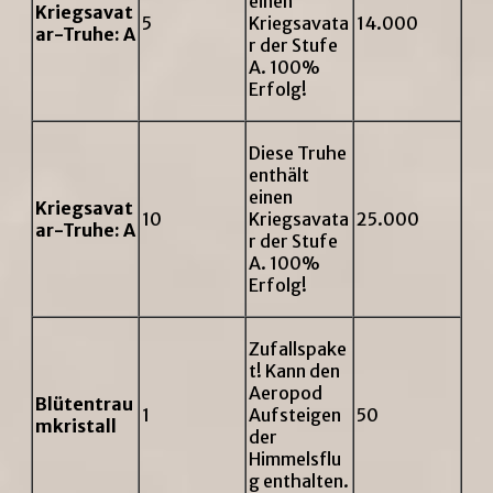
einen
Kriegsavat
5
Kriegsavata
14.000
ar-Truhe: A
r der Stufe
A. 100%
Erfolg!
Diese Truhe
enthält
einen
Kriegsavat
10
Kriegsavata
25.000
ar-Truhe: A
r der Stufe
A. 100%
Erfolg!
Zufallspake
t! Kann den
Aeropod
Blütentrau
1
Aufsteigen
50
mkristall
der
Himmelsflu
g enthalten.