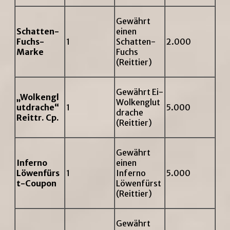
Gewährt
Schatten-
einen
Fuchs-
1
Schatten-
2.000
Marke
Fuchs
(Reittier)
Gewährt Ei-
„
Wolkengl
Wolkenglut
utdrache“
1
5.000
drache
Reittr. Cp.
(Reittier)
Gewährt
Inferno
einen
Löwenfürs
1
Inferno
5.000
t-Coupon
Löwenfürst
(Reittier)
Gewährt