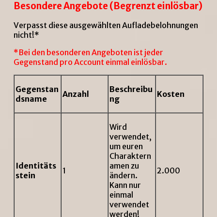
Besondere Angebote (Begrenzt einlösbar)
Verpasst diese ausgewählten Aufladebelohnungen
nicht!*
*Bei den besonderen Angeboten ist jeder
Gegenstand pro Account einmal einlösbar.
Gegenstan
Beschreibu
Anzahl
Kosten
dsname
ng
Wird
verwendet,
um euren
Charaktern
Identitäts
amen zu
1
2.000
stein
ändern.
Kann nur
einmal
verwendet
werden!