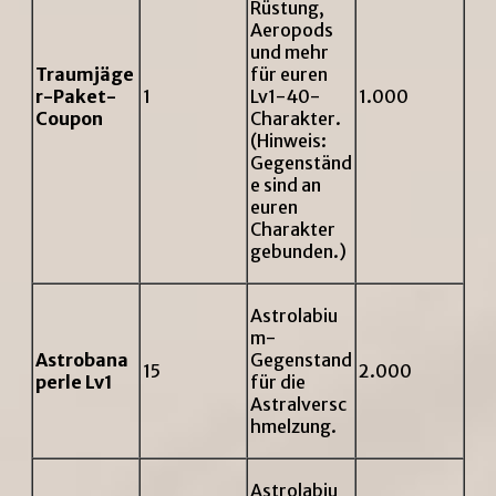
Rüstung,
Aeropods
und mehr
Traumj
äge
für euren
r-Paket-
1
Lv1-40-
1.000
Coupon
Charakter.
(Hinweis:
Gegenständ
e sind an
euren
Charakter
gebunden.)
Astrolabiu
m-
Astrobana
Gegenstand
15
2.000
perle Lv1
für die
Astralversc
hmelzung.
Astrolabiu