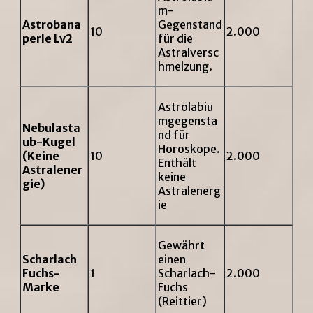
m-
Astrobana
Gegenstand
10
2.000
perle Lv2
für die
Astralversc
hmelzung.
Astrolabiu
mgegensta
Nebulasta
nd für
ub-Kugel
Horoskope.
(Keine
10
2.000
Enthält
Astralener
keine
gie)
Astralenerg
ie
Gewährt
Scharlach
einen
Fuchs-
1
Scharlach-
2.000
Marke
Fuchs
(Reittier)