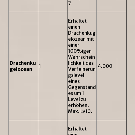
7
Erhaltet
einen
Drachenkug
elozean mit
einer
100%igen
Wahrschein
Drachenku
lichkeit das
1
4.000
gelozean
Verfeinerun
gslevel
eines
Gegenstand
es um 1
Level zu
erhöhen.
Max. Lv10.
Erhaltet
eine