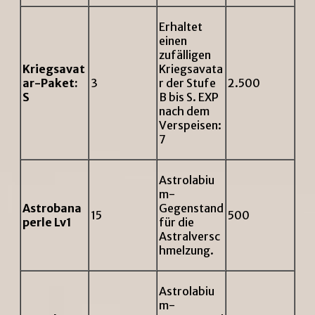
Erhaltet
einen
zufälligen
Kriegsavat
Kriegsavata
ar-Paket:
3
r der Stufe
2.500
S
B bis S. EXP
nach dem
Verspeisen:
7
Astrolabiu
m-
Astrobana
Gegenstand
15
500
perle Lv1
für die
Astralversc
hmelzung.
Astrolabiu
m-