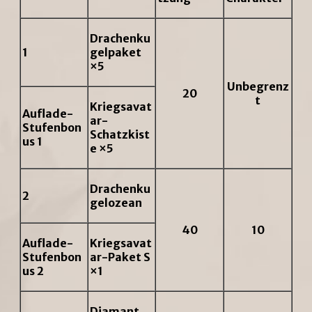
Drachenku
1
gelpaket
×5
Unbegrenz
20
t
Kriegsavat
Auflade-
ar-
Stufenbon
Schatzkist
us 1
e ×5
Drachenku
2
gelozean
40
10
Auflade-
Kriegsavat
Stufenbon
ar-Paket S
us 2
×1
Diamant