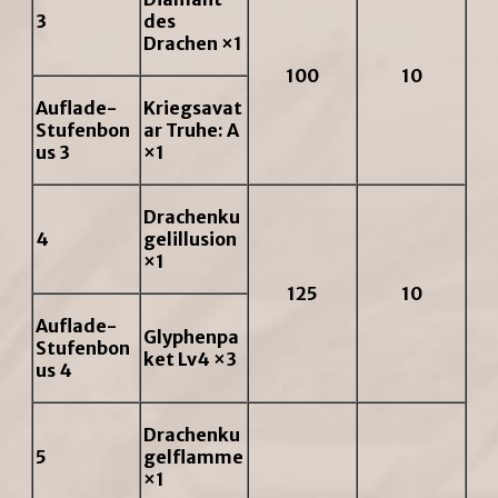
3
des
Drachen ×1
100
10
Auflade-
Kriegsavat
Stufenbon
ar Truhe: A
us 3
×1
Drachenku
4
gelillusion
×1
125
10
Auflade-
Glyphenpa
Stufenbon
ket Lv4 ×3
us 4
Drachenku
5
gelflamme
×1