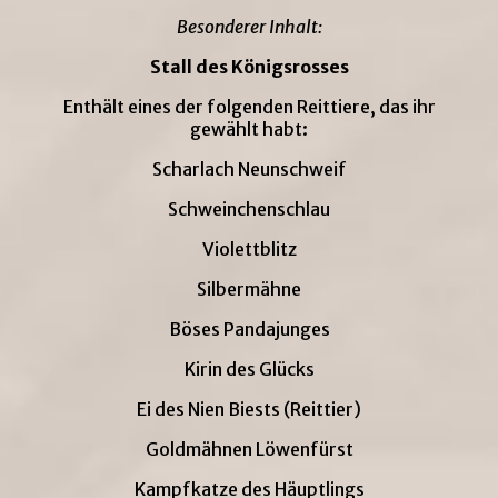
Besonderer Inhalt:
Stall des Königsrosses
Enthält eines der folgenden Reittiere, das ihr
gewählt habt:
Scharlach Neunschweif
Schweinchenschlau
Violettblitz
Silbermähne
Böses Pandajunges
Kirin des Glücks
Ei des Nien Biests (Reittier)
Goldmähnen Löwenfürst
Kampfkatze des Häuptlings