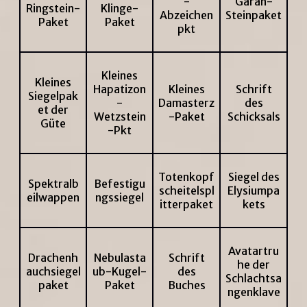
-
Garan-
Ringstein-
Klinge-
Abzeichen
Steinpaket
Paket
Paket
pkt
Kleines
Kleines
Hapatizon
Kleines
Schrift
Siegelpak
-
Damasterz
des
et der
Wetzstein
-Paket
Schicksals
Güte
-Pkt
Totenkopf
Siegel des
Spektralb
Befestigu
scheitelspl
Elysiumpa
eilwappen
ngssiegel
itterpaket
kets
Avatartru
Drachenh
Nebulasta
Schrift
he der
auchsiegel
ub-Kugel-
des
Schlachtsa
paket
Paket
Buches
ngenklave