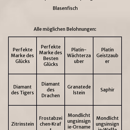
Blasenfisch
Alle möglichen Belohnungen:
Perfekte
Perfekte
Platin-
Platin
Marke des
Marke des
Wächterza
Geistzaub
Besten
Glücks
uber
er
Glücks
Diamant
Diamant
Granatede
des
Saphir
des Tigers
lstein
Drachen
Mondlicht
Frostabzei
Mondlicht
ungsinsign
Zitrinstein
chen·Kraf
ungsinsign
ie·Orname
t
ie·Waffe