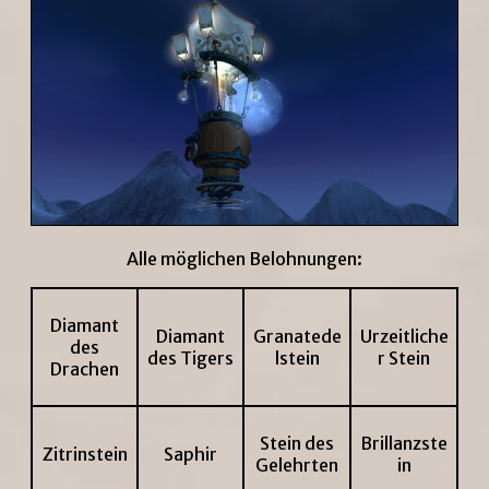
Alle möglichen Belohnungen:
Diamant
Diamant
Granatede
Urzeitliche
des
des Tigers
lstein
r Stein
Drachen
Stein des
Brillanzste
Zitrinstein
Saphir
Gelehrten
in