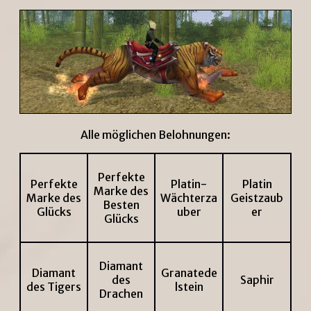
Alle möglichen Belohnungen:
Perfekte
Perfekte
Platin-
Platin
Marke des
Marke des
Wächterza
Geistzaub
Besten
Glücks
uber
er
Glücks
Diamant
Diamant
Granatede
des
Saphir
des Tigers
lstein
Drachen