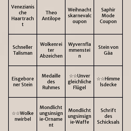
Venezianis
Weihnacht
Saphir
che
Theo
skarnevalc
Mode
Haartrach
Antilope
oupon
Coupon
t
Wolkenrei
Wyvernfla
Schneller
Stein von
ter
mmenstei
Talisman
Gäa
Abzeichen
n
Medaille
☆☆Unver
Eisgebore
☆☆Himme
des
gleichliche
ner Stein
lsdecke
Ruhmes
Flügel
Mondlicht
Mondlicht
Schrift
☆☆Wolke
ungsinsign
ungsinsign
des
nwirbel
ie·Orname
ie·Waffe
Schicksals
nt