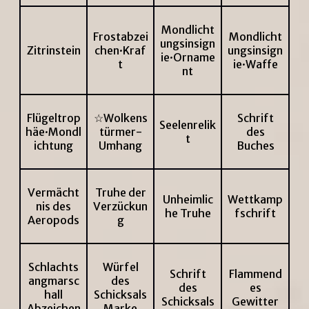
Mondlicht
Frostabzei
Mondlicht
ungsinsign
Zitrinstein
chen·Kraf
ungsinsign
ie·Orname
t
ie·Waffe
nt
Flügeltrop
☆Wolkens
Schrift
Seelenrelik
häe·Mondl
türmer-
des
t
ichtung
Umhang
Buches
Vermächt
Truhe der
Unheimlic
Wettkamp
nis des
Verzückun
he Truhe
fschrift
Aeropods
g
Schlachts
Würfel
Schrift
Flammend
angmarsc
des
des
es
hall
Schicksals
Schicksals
Gewitter
Abzeichen
Marke