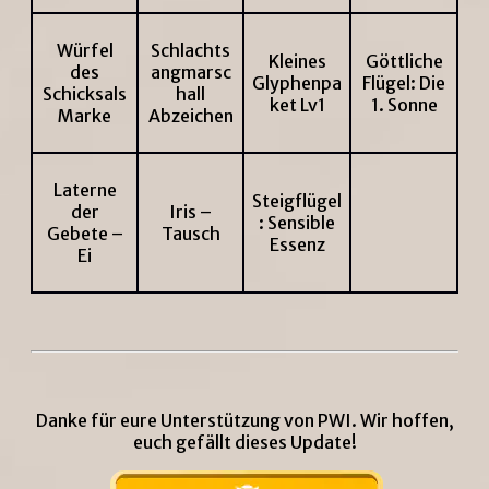
Würfel
Schlachts
Kleines
Göttliche
des
angmarsc
Glyphenpa
Flügel: Die
Schicksals
hall
ket Lv1
1. Sonne
Marke
Abzeichen
Laterne
Steigflügel
der
Iris –
: Sensible
Gebete –
Tausch
Essenz
Ei
Danke für eure Unterstützung von PWI. Wir hoffen,
euch gefällt dieses Update!