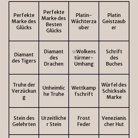
Perfekte
Perfekte
Platin-
Platin
Marke des
Marke des
Wächterza
Geistzaub
Besten
Glücks
uber
er
Glücks
Diamant
☆Wolkens
Schrift
Diamant
des
türmer-
des
des Tigers
Drachen
Umhang
Buches
Truhe der
Würfel des
Unheimlic
Wettkamp
Verzückun
Schicksals
he Truhe
fschrift
g
Marke
Stein des
Urzeitliche
Frost
Venezianis
Gelehrten
r Stein
Feder
cher Hut