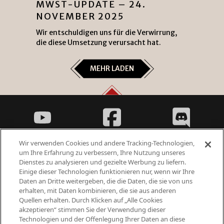
MWST-UPDATE – 24.
NOVEMBER 2025
Wir entschuldigen uns für die Verwirrung,
die diese Umsetzung verursacht hat.
MEHR LADEN
Wir verwenden Cookies und andere Tracking-Technologien,
um Ihre Erfahrung zu verbessern, Ihre Nutzung unseres
Dienstes zu analysieren und gezielte Werbung zu liefern.
Einige dieser Technologien funktionieren nur, wenn wir Ihre
Fantasy Violence
Daten an Dritte weitergeben, die die Daten, die sie von uns
Suggestive Themes
erhalten, mit Daten kombinieren, die sie aus anderen
Quellen erhalten. Durch Klicken auf „Alle Cookies
akzeptieren“ stimmen Sie der Verwendung dieser
Technologien und der Offenlegung Ihrer Daten an diese