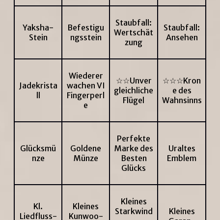
Staubfall:
Yaksha-
Befestigu
Staubfall:
Wertschät
Stein
ngsstein
Ansehen
zung
Wiederer
☆☆Unver
☆☆☆Kron
Jadekrista
wachen VI
gleichliche
e des
ll
Fingerperl
Flügel
Wahnsinns
e
Perfekte
Glücksmü
Goldene
Marke des
Uraltes
nze
Münze
Besten
Emblem
Glücks
Kleines
Kl.
Kleines
Starkwind
Kleines
Liedfluss-
Kunwoo-