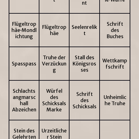
nt
Flügeltrop
Schrift
Flügeltrop
Seelenrelik
häe·Mondl
des
häe
t
ichtung
Buches
Truhe der
Stall des
Wettkamp
Spasspass
Verzückun
Königsros
fschrift
g
ses
Schlachts
Würfel
Schrift
angmarsc
des
Unheimlic
des
hall
Schicksals
he Truhe
Schicksals
Abzeichen
Marke
Stein des
Urzeitliche
Gelehrten
r Stein