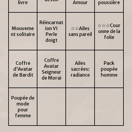
livre
Amour
poussière
Réincarnat
☆☆☆Cour
Mouveme
ion VI
☆☆Ailes
onne de la
nt solitaire
Perle
sans pareil
folie
doigt
Coffre
Coffre
Ailes
Pack
Avatar
d'Avatar
sacrées:
poupée
Seigneur
de Bardit
radiance
homme
de Morai
Poupée de
mode
pour
femme