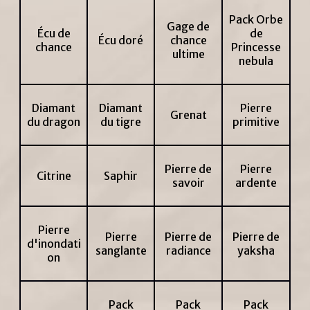
Pack Orbe
Gage de
Écu de
de
Écu doré
chance
chance
Princesse
ultime
nebula
Diamant
Diamant
Pierre
Grenat
du dragon
du tigre
primitive
Pierre de
Pierre
Citrine
Saphir
savoir
ardente
Pierre
Pierre
Pierre de
Pierre de
d'inondati
sanglante
radiance
yaksha
on
Pack
Pack
Pack