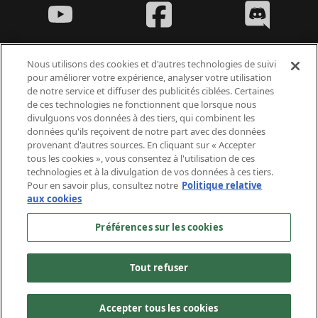
Nous utilisons des cookies et d'autres technologies de suivi
pour améliorer votre expérience, analyser votre utilisation
de notre service et diffuser des publicités ciblées. Certaines
Fantasy Violence
de ces technologies ne fonctionnent que lorsque nous
Suggestive Themes
divulguons vos données à des tiers, qui combinent les
données qu'ils reçoivent de notre part avec des données
provenant d'autres sources. En cliquant sur « Accepter
tous les cookies », vous consentez à l'utilisation de ces
technologies et à la divulgation de vos données à ces tiers.
Pour en savoir plus, consultez notre
Politique relative
aux cookies
© 2026 Arc Games Inc. All rights reserved. All trademarks are property of their respective owners.
Perfect World International © 2006 - 2026 Perfect World Games. Tous droits réservés. Perfect World et
Perfect World Games sont des marques déposées de Beijing Perfect World Software Technology
Préférences sur les cookies
Development Co., Ltd.
Tout refuser
À propos
Conditions d'utilisation
Politique de confidentialité
Politique relative aux cookies
Support
Nous contacter
Offres d'emploi
Préférences sur les cookies
Ne pas vendre ou partager mes informations
Accepter tous les cookies
personnelles