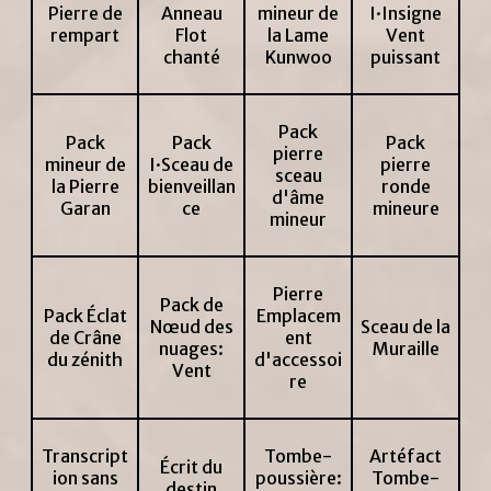
Pierre de
Anneau
mineur de
I·Insigne
rempart
Flot
la Lame
Vent
chanté
Kunwoo
puissant
Pack
Pack
Pack
Pack
pierre
mineur de
I·Sceau de
pierre
sceau
la Pierre
bienveillan
ronde
d'âme
Garan
ce
mineure
mineur
Pierre
Pack de
Pack Éclat
Emplacem
Nœud des
Sceau de la
de Crâne
ent
nuages:
Muraille
du zénith
d'accessoi
Vent
re
Transcript
Tombe-
Artéfact
Écrit du
ion sans
poussière:
Tombe-
destin